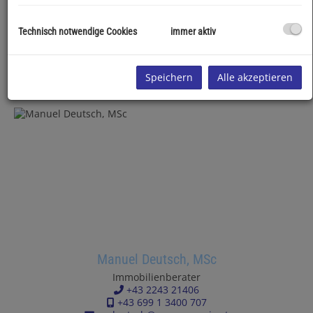
+43 2243 21406
+43 664 22 98 981
+43 2243 214 06 10
Technisch notwendige Cookies
immer aktiv
d.deutsch@remax-magic.at
Speichern
Alle akzeptieren
Team
Manuel Deutsch, MSc
Immobilienberater
+43 2243 21406
+43 699 1 3400 707