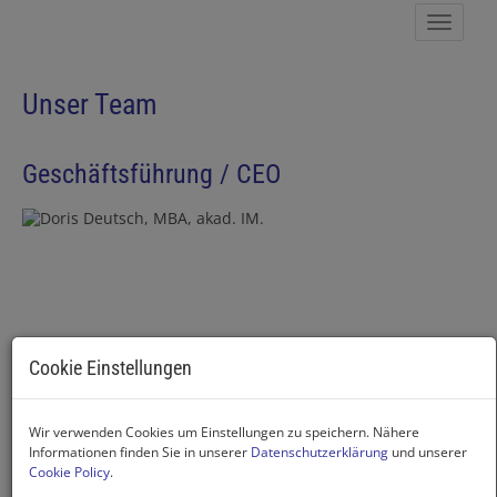
Navig
Unser Team
Geschäftsführung / CEO
Cookie Einstellungen
Wir verwenden Cookies um Einstellungen zu speichern. Nähere
Doris Deutsch, MBA, akad. IM.
Informationen finden Sie in unserer
Datenschutzerklärung
und unserer
Cookie Policy
.
Geschäftsführung - Broker/Owner