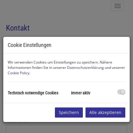
Navig
Kontakt
Wir freuen uns auf Ihre Anfrage
Cookie Einstellungen
E-Mail
Wir verwenden Cookies um Einstellungen zu speichern. Nähere
Informationen finden Sie in unserer
Datenschutzerklärung
und unserer
Cookie Policy
.
Anrede
Technisch notwendige Cookies
immer aktiv
Vorname
Speichern
Alle akzeptieren
Nachname