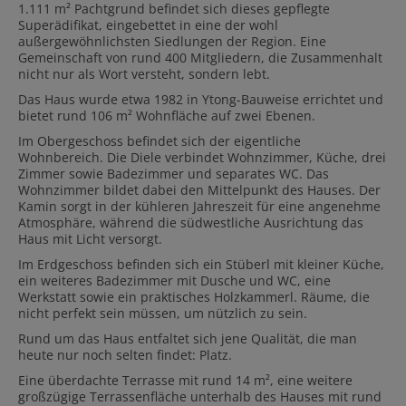
1.111 m² Pachtgrund befindet sich dieses gepflegte
Superädifikat, eingebettet in eine der wohl
außergewöhnlichsten Siedlungen der Region. Eine
Gemeinschaft von rund 400 Mitgliedern, die Zusammenhalt
nicht nur als Wort versteht, sondern lebt.
Das Haus wurde etwa 1982 in Ytong-Bauweise errichtet und
bietet rund 106 m² Wohnfläche auf zwei Ebenen.
Im Obergeschoss befindet sich der eigentliche
Wohnbereich. Die Diele verbindet Wohnzimmer, Küche, drei
Zimmer sowie Badezimmer und separates WC. Das
Wohnzimmer bildet dabei den Mittelpunkt des Hauses. Der
Kamin sorgt in der kühleren Jahreszeit für eine angenehme
Atmosphäre, während die südwestliche Ausrichtung das
Haus mit Licht versorgt.
Im Erdgeschoss befinden sich ein Stüberl mit kleiner Küche,
ein weiteres Badezimmer mit Dusche und WC, eine
Werkstatt sowie ein praktisches Holzkammerl. Räume, die
nicht perfekt sein müssen, um nützlich zu sein.
Rund um das Haus entfaltet sich jene Qualität, die man
heute nur noch selten findet: Platz.
Eine überdachte Terrasse mit rund 14 m², eine weitere
großzügige Terrassenfläche unterhalb des Hauses mit rund