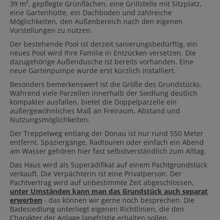
39 m², gepflegte Grünflächen, eine Grillstelle mit Sitzplatz,
eine Gartenhütte, ein Dachboden und zahlreiche
Möglichkeiten, den Außenbereich nach den eigenen
Vorstellungen zu nutzen.
Der bestehende Pool ist derzeit sanierungsbedürftig, ein
neues Pool wird Ihre Familie in Entzücken versetzen. Die
dazugehörige Außendusche ist bereits vorhanden. Eine
neue Gartenpumpe wurde erst kürzlich installiert.
Besonders bemerkenswert ist die Größe des Grundstücks.
Während viele Parzellen innerhalb der Siedlung deutlich
kompakter ausfallen, bietet die Doppelparzelle ein
außergewöhnliches Maß an Freiraum, Abstand und
Nutzungsmöglichkeiten.
Der Treppelweg entlang der Donau ist nur rund 550 Meter
entfernt. Spaziergänge, Radtouren oder einfach ein Abend
am Wasser gehören hier fast selbstverständlich zum Alltag.
Das Haus wird als Superädifikat auf einem Pachtgrundstück
verkauft. Die Verpächterin ist eine Privatperson. Der
Pachtvertrag wird auf unbestimmte Zeit abgeschlossen,
unter Umständen kann man das Grundstück auch separat
erwerben
- das können wir gerne noch besprechen. Die
Badesiedlung unterliegt eigenen Richtlinien, die den
Charakter der Anlage langfristig erhalten sollen.