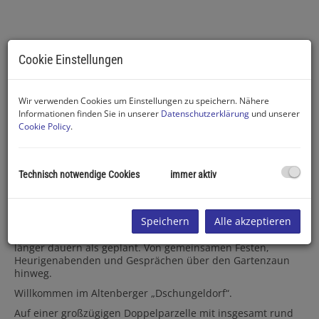
Cookie Einstellungen
Seitenansicht
Wir verwenden Cookies um Einstellungen zu speichern. Nähere
Informationen finden Sie in unserer
Datenschutzerklärung
und unserer
Cookie Policy
.
Beschreibung
Technisch notwendige Cookies
immer aktiv
Manche Orte lassen sich schwer in Quadratmetern
beschreiben.
Speichern
Alle akzeptieren
Sie leben von den Menschen, die dort wohnen. Von
Nachbarn, die einander kennen. Von Sommerabenden, die
länger dauern als geplant. Von gemeinsamen Festen,
Heurigenabenden und Gesprächen über den Gartenzaun
hinweg.
Willkommen im Altenberger „Dschungeldorf“.
Auf einer großzügigen Doppelparzelle mit insgesamt rund