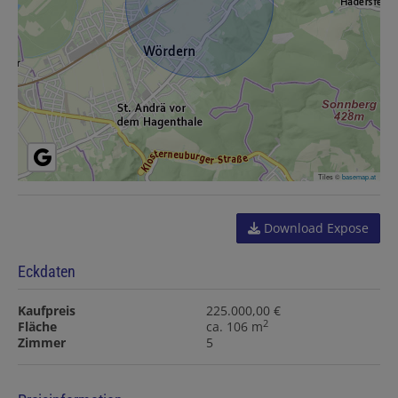
Tiles ©
basemap.at
Download Expose
Eckdaten
Kaufpreis
225.000,00 €
2
Fläche
ca. 106 m
Zimmer
5