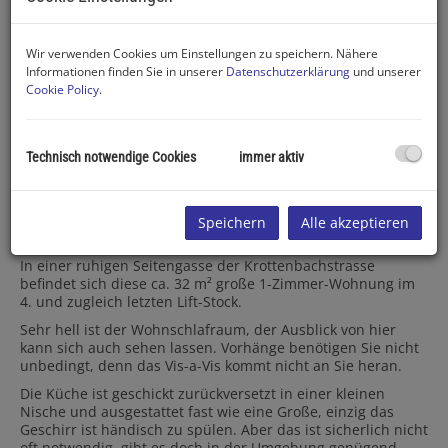
Wir verwenden Cookies um Einstellungen zu speichern. Nähere
Informationen finden Sie in unserer
Datenschutzerklärung
und unserer
Cookie Policy
.
Wohnraum
Technisch notwendige Cookies
immer aktiv
Beschreibung
Speichern
Alle akzeptieren
In einer ruhigen Seitengasse der Krottenbachstrasse
befindet sich diese ca. 32 m² große 1-Zimmer-Wohnung im
4. und zugleich letzten Lift-Stock.
Sehr hell ist der Wohnschlafraum, der Ausblick von hier
kann sich auch sehen lassen. Vorhänge benötigen Sie nicht
unbedingt, denn das Vis-a-Vis kommt nicht an Sie heran.
Die Küche ist geschickt zurückversetzt in einer kleinen
Nische und ausgestattet fast wie eine Große, einzig das
Geschirr ist händisch zu spülen. Aber das ist sicherlich nicht
oft notwendig, gibt es doch in der Umgebung genügend