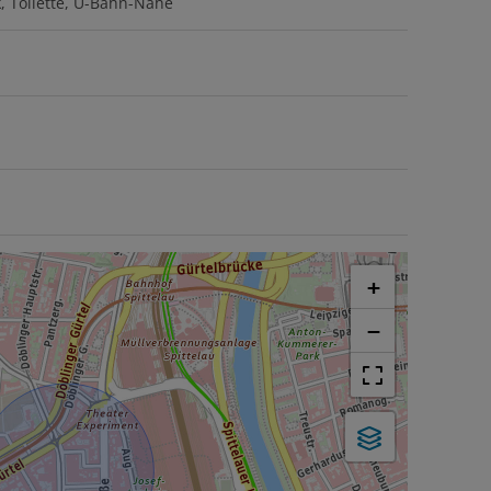
k
Toilette
U-Bahn-Nähe
+
−