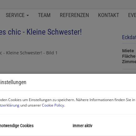
SERVICE
TEAM
REFERENZEN
KONTAKT
EV
es chic - Kleine Schwester!
Eckda
Miete
Fläche
Zimme
Basisd
instellungen
Objekt
den Cookies um Einstellungen zu speichern. Nähere Informationen finden Sie in
Zimme
tzerklärung
und unserer
Cookie Policy
.
Verma
Objekt
Miete
Nutzu
 notwendige Cookies
immer aktiv
Fläche
Wohnf