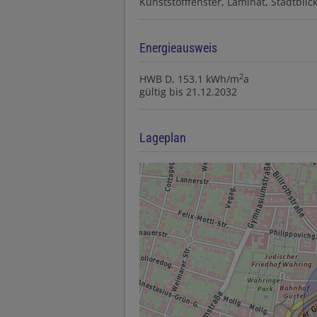
Kunststofffenster
Laminat
Stadtblic
Energieausweis
2
HWB
D, 153.1 kWh/m
a
gültig bis
21.12.2032
Lageplan