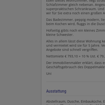
Eben dieses Wohnzimmer, liegt straß
Schlafzimmer gleich nebenan. Anges
superpraktischen Schrankraum. Und 
wir für Sie extra noch einen großen A
Das Badezimmer, peppig modern, lieg
beim Kochen wird, fluggs in die Dusch
Hofseitig gibts noch ein kleines Zimm
kleine Schwester.
Alles in allem lässt diese Wohnung k
und vermietet wird sie für 5 Jahre. V
Angebote sind schnell vergriffen.
Nettomiete € 793,10 + 10 % Ust. € 79,3
Der Immobilienmakler erklärt, dass 
Geschäftsgebrauch des Doppelmaklers 
Uni
Ausstattung
Abstellraum
Dusche
Einbauküche
E