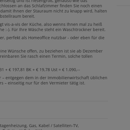
enseitig und ist riesengroß, genauso wie das
chlossen an das Schlafzimmer finden Sie noch einen
damit Ihnen der Stauraum nicht zu knapp wird, halten
bstellraum bereit.
t vis-a-vis der Küche, also wenns Ihnen mal zu heiß
e :-). Für Ihre Wäsche steht ein Waschtrockner bereit.
er, perfekt als Homeoffice nutzbar - oder eben für die
eine Wünsche offen, zu beziehen ist sie ab Dezember
ereinbaren Sie rasch einen Termin, solche tollen
1 + € 197,81 BK + € 19,78 Ust = € 1.090,--
er – entgegen dem in der Immobilienwirtschaft üblichen
– einseitig nur für den Vermieter tätig ist.
tagenheizung
Gas
Kabel / Satelliten-TV