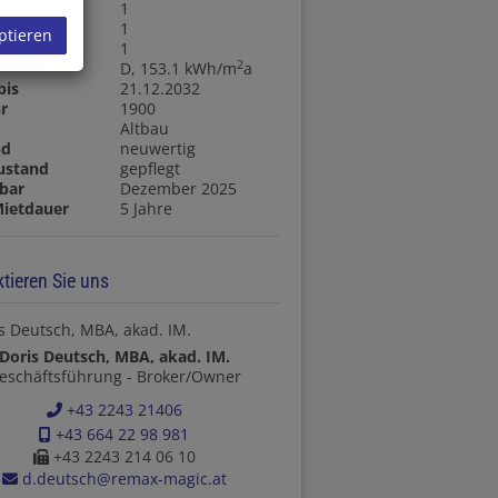
1
1
ptieren
llräume
1
2
D, 153.1 kWh/m
a
bis
21.12.2032
r
1900
t
Altbau
nd
neuwertig
ustand
gepflegt
bar
Dezember 2025
Mietdauer
5 Jahre
tieren Sie uns
Doris Deutsch, MBA, akad. IM.
eschäftsführung - Broker/Owner
+43 2243 21406
+43 664 22 98 981
+43 2243 214 06 10
d.deutsch@remax-magic.at