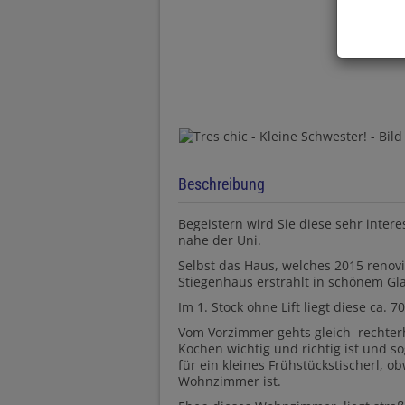
Beschreibung
Begeistern wird Sie diese sehr inte
nahe der Uni.
Selbst das Haus, welches 2015 renovi
Stiegenhaus erstrahlt in schönem Gl
Im 1. Stock ohne Lift liegt diese ca.
Vom Vorzimmer gehts gleich rechterh
Kochen wichtig und richtig ist und s
für ein kleines Frühstückstischerl, 
Wohnzimmer ist.