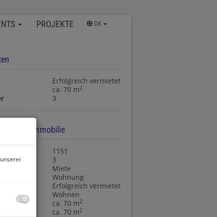
ENTS
PROJEKTE
DE
ten
Erfolgreich vermietet
2
ca. 70 m
r
3
aten zur Immobilie
nr.
1151
 unserer
r
3
rktungsart
Miete
art
Wohnung
Erfolgreich vermietet
ngsart
Wohnen
2
ca. 70 m
2
läche
ca. 70 m