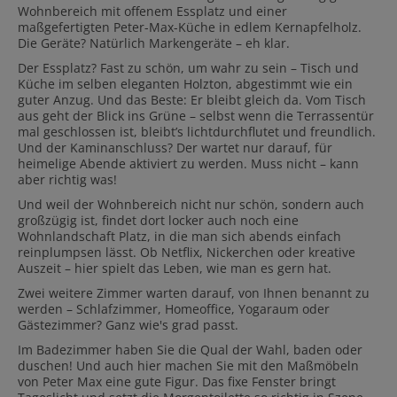
Wohnbereich mit offenem Essplatz und einer
maßgefertigten Peter-Max-Küche in edlem Kernapfelholz.
Die Geräte? Natürlich Markengeräte – eh klar.
Der Essplatz? Fast zu schön, um wahr zu sein – Tisch und
Küche im selben eleganten Holzton, abgestimmt wie ein
guter Anzug. Und das Beste: Er bleibt gleich da. Vom Tisch
aus geht der Blick ins Grüne – selbst wenn die Terrassentür
mal geschlossen ist, bleibt’s lichtdurchflutet und freundlich.
Und der Kaminanschluss? Der wartet nur darauf, für
heimelige Abende aktiviert zu werden. Muss nicht – kann
aber richtig was!
Und weil der Wohnbereich nicht nur schön, sondern auch
großzügig ist, findet dort locker auch noch eine
Wohnlandschaft Platz, in die man sich abends einfach
reinplumpsen lässt. Ob Netflix, Nickerchen oder kreative
Auszeit – hier spielt das Leben, wie man es gern hat.
Zwei weitere Zimmer warten darauf, von Ihnen benannt zu
werden – Schlafzimmer, Homeoffice, Yogaraum oder
Gästezimmer? Ganz wie's grad passt.
Im Badezimmer haben Sie die Qual der Wahl, baden oder
duschen! Und auch hier machen Sie mit den Maßmöbeln
von Peter Max eine gute Figur. Das fixe Fenster bringt