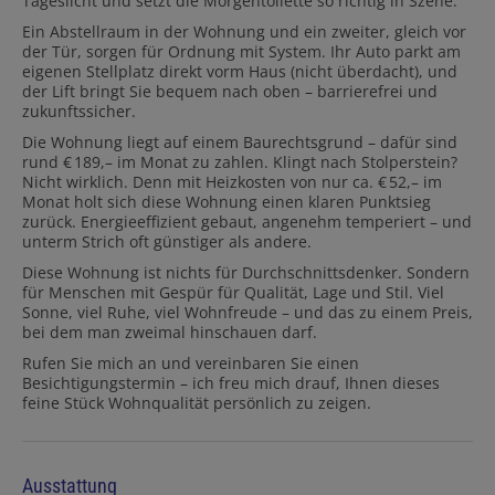
Tageslicht und setzt die Morgentoilette so richtig in Szene.
Ein Abstellraum in der Wohnung und ein zweiter, gleich vor
der Tür, sorgen für Ordnung mit System. Ihr Auto parkt am
eigenen Stellplatz direkt vorm Haus (nicht überdacht), und
der Lift bringt Sie bequem nach oben – barrierefrei und
zukunftssicher.
Die Wohnung liegt auf einem Baurechtsgrund – dafür sind
rund € 189,– im Monat zu zahlen. Klingt nach Stolperstein?
Nicht wirklich. Denn mit Heizkosten von nur ca. € 52,– im
Monat holt sich diese Wohnung einen klaren Punktsieg
zurück. Energieeffizient gebaut, angenehm temperiert – und
unterm Strich oft günstiger als andere.
Diese Wohnung ist nichts für Durchschnittsdenker. Sondern
für Menschen mit Gespür für Qualität, Lage und Stil. Viel
Sonne, viel Ruhe, viel Wohnfreude – und das zu einem Preis,
bei dem man zweimal hinschauen darf.
Rufen Sie mich an und vereinbaren Sie einen
Besichtigungstermin – ich freu mich drauf, Ihnen dieses
feine Stück Wohnqualität persönlich zu zeigen.
Ausstattung