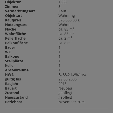
Objektnr.
1085
Zimmer
3
Vermarktungsart
Kauf
Objektart
Wohnung
Kaufpreis
370.000,00 €
Nutzungsart
Wohnen
2
Fläche
ca. 83 m
2
Wohnfläche
ca. 83 m
2
Kellerfläche
ca. 2 m
2
Balkonfläche
ca. 8 m
Bäder
1
WC
1
Balkone
1
Stellplätze
1
Keller
1
Abstellräume
1
2
HWB
B, 33.2 kWh/m
a
gültig bis
29.05.2035
Baujahr
2013
Bauart
Neubau
Zustand
gepflegt
Hauszustand
gepflegt
Beziehbar
November 2025