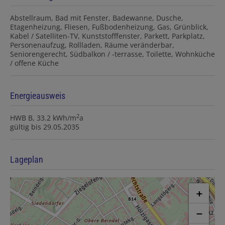
Abstellraum
Bad mit Fenster
Badewanne
Dusche
Etagenheizung
Fliesen
Fußbodenheizung
Gas
Grünblick
Kabel / Satelliten-TV
Kunststofffenster
Parkett
Parkplatz
Personenaufzug
Rollladen
Räume veränderbar
Seniorengerecht
Südbalkon / -terrasse
Toilette
Wohnküche
/ offene Küche
Energieausweis
2
HWB
B, 33.2 kWh/m
a
gültig bis
29.05.2035
Lageplan
+
−