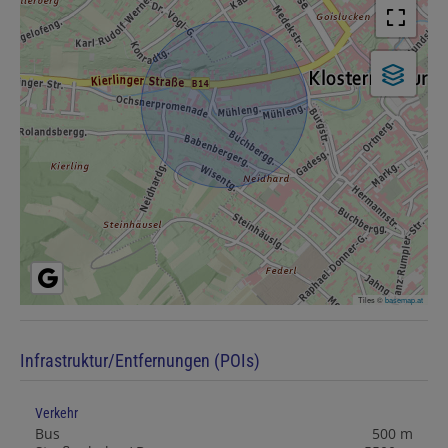
Tiles ©
basemap.at
Infrastruktur/Entfernungen (POIs)
Verkehr
Bus
500 m