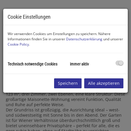
Cookie Einstellungen
Wir verwenden Cookies um Einstellungen zu speichern. Nähere
Informationen finden Sie in unserer
Datenschutzerklärung
und unserer
Cookie Policy
.
Garten mit Terrasse
Technisch notwendige Cookies
immer aktiv
Beschreibung
Speichern
Alle akzeptieren
123 m², drei Zimmer, zwei Ebenen, eine klare Struktur: Diese
großartige Maisonette-Wohnung vereint Funktion, Qualität
und Ruhe auf perfekte Weise.
Der Grundriss ist großzügig, die Ausrichtung ideal – west-
und südwestseitig mit Sonne bis in den Abend. Der Garten
ist für Wiener Verhältnisse überdurchschnittlich groß und
bietet uneinsehbare Privatsphäre – perfekt für alle, die es
gern ruhig haben, ohne auf Stadtnähe zu verzichten.