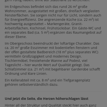
Im Erdgeschoss befindet sich das rund 26 m² große
Wohnzimmer, ausgestattet mit großen, dreifach verglasten
Fensterflächen. Sie sorgen nicht nur für Licht, sondern auch
für Energieeffizienz. Die angrenzende Küche (ca. 22 m²) ist
hochwertig ausgestattet – Markengeräte, Granit-
Arbeitsflächen, Kochinsel, Frühstücksbar. Ein Gäste-WC und
ein separates Bad (ca. 5 m²) ergänzen das Raumangebot auf
dieser Ebene.
Im Obergeschoss beeindruckt der loftartige Charakter. Das
ca. 20 m² große Esszimmer mit bodentiefen Fenstern und
der offen gestaltete Badbereich (18 m² plus separates WC)
vermitteln Großzügigkeit und modernes Design.
Tischlermöbel, freistehende Wanne auf Podest, viel
Tageslicht – hier wurde Wert auf Qualität gelegt. Das
Schlafzimmer (ca. 21 m²) mit begehbarer Garderobe schafft
Ordnung und klare Linien.
Ein Kellerabteil mit ca. 8 m² und ein Tiefgaragenplatz
gehören selbstverständlich dazu.
Und jetzt die Seite, die Herzen höherschlagen lässt
Hinter all der Struktur und Qualität steckt hier auch ganz