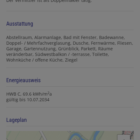
Der Vermittler ist als Doppelmakler tätig.
Ausstattung
Abstellraum
Alarmanlage
Bad mit Fenster
Badewanne
Doppel- / Mehrfachverglasung
Dusche
Fernwärme
Fliesen
Garage
Gartennutzung
Grünblick
Parkett
Räume
veränderbar
Südwestbalkon / -terrasse
Toilette
Wohnküche / offene Küche
Ziegel
Energieausweis
2
HWB
C, 69.6 kWh/m
a
gültig bis
10.07.2034
Lageplan