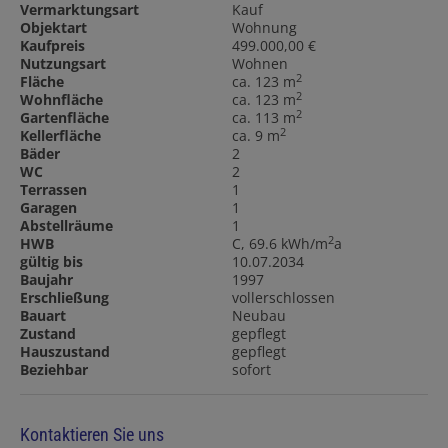
Vermarktungsart
Kauf
Objektart
Wohnung
Kaufpreis
499.000,00 €
Nutzungsart
Wohnen
2
Fläche
ca. 123 m
2
Wohnfläche
ca. 123 m
2
Gartenfläche
ca. 113 m
2
Kellerfläche
ca. 9 m
Bäder
2
WC
2
Terrassen
1
Garagen
1
Abstellräume
1
2
HWB
C, 69.6 kWh/m
a
gültig bis
10.07.2034
Baujahr
1997
Erschließung
vollerschlossen
Bauart
Neubau
Zustand
gepflegt
Hauszustand
gepflegt
Beziehbar
sofort
Kontaktieren Sie uns