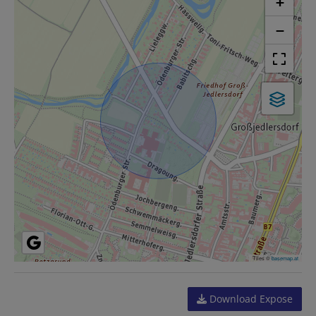
+
−
Tiles ©
basemap.at
Download Expose