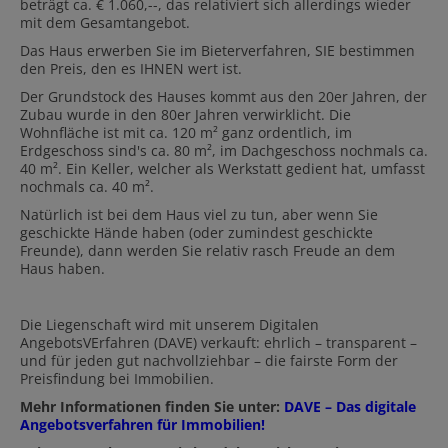
beträgt ca. € 1.060,--, das relativiert sich allerdings wieder
mit dem Gesamtangebot.
Das Haus erwerben Sie im Bieterverfahren, SIE bestimmen
den Preis, den es IHNEN wert ist.
Der Grundstock des Hauses kommt aus den 20er Jahren, der
Zubau wurde in den 80er Jahren verwirklicht. Die
Wohnfläche ist mit ca. 120 m² ganz ordentlich, im
Erdgeschoss sind's ca. 80 m², im Dachgeschoss nochmals ca.
40 m². Ein Keller, welcher als Werkstatt gedient hat, umfasst
nochmals ca. 40 m².
Natürlich ist bei dem Haus viel zu tun, aber wenn Sie
geschickte Hände haben (oder zumindest geschickte
Freunde), dann werden Sie relativ rasch Freude an dem
Haus haben.
Die Liegenschaft wird mit unserem Digitalen
AngebotsVErfahren (DAVE) verkauft: ehrlich – transparent –
und für jeden gut nachvollziehbar – die fairste Form der
Preisfindung bei Immobilien.
Mehr Informationen finden Sie unter:
DAVE – Das digitale
Angebotsverfahren für Immobilien!