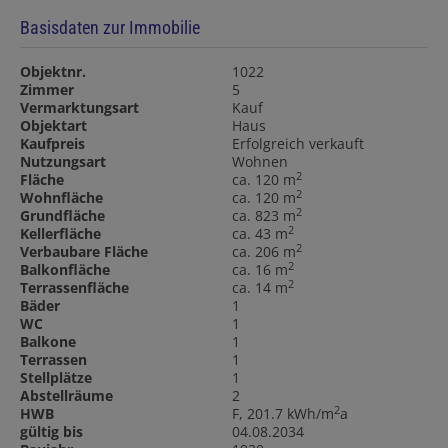
Basisdaten zur Immobilie
Objektnr.
1022
Zimmer
5
Vermarktungsart
Kauf
Objektart
Haus
Kaufpreis
Erfolgreich verkauft
Nutzungsart
Wohnen
2
Fläche
ca. 120 m
2
Wohnfläche
ca. 120 m
2
Grundfläche
ca. 823 m
2
Kellerfläche
ca. 43 m
2
Verbaubare Fläche
ca. 206 m
2
Balkonfläche
ca. 16 m
2
Terrassenfläche
ca. 14 m
Bäder
1
WC
1
Balkone
1
Terrassen
1
Stellplätze
1
Abstellräume
2
2
HWB
F, 201.7 kWh/m
a
gültig bis
04.08.2034