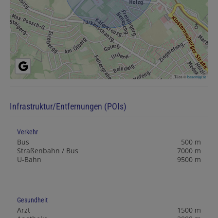
Tiles ©
basemap.at
Infrastruktur/Entfernungen (POIs)
Verkehr
Bus
500 m
Straßenbahn / Bus
7000 m
U-Bahn
9500 m
Gesundheit
Arzt
1500 m