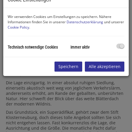
Wir verwenden Cookies um Einstellungen zu speichern. Nähere
Informationen finden Sie in unserer
Datenschutzerklärung
und unserer
Cookie Policy
.
Technisch notwendige Cookies
immer aktiv
Beschreibung
Nur wenige Autominuten von Wien entfernt, erleben Sie
Speichern
Alle akzeptieren
hier den wahren Ruhepol, einen Ort, wo die Natur nicht nur
Kulisse, sondern auch Lebenselixier ist.
Die Lage einzigartig. In einer absolut ruhigen Siedlung,
einerseits akustisch weit weg von jeglichem Verkehrslärm,
andererseits erhöht, am Rande der geballten, unberührten
Natur. Hier schweift der Blick über das weite Blätterdach
der modernen Wildnis.
Das Grundstück, ein Superädifikat, gehört zwar dem Stift
Klosterneuburg, doch dieses tolle Angebot sollten Sie sich
nicht entgehen lassen. Fast konkurrenzlos die Lage, die
Ausrichtung und die Größe. Die monatliche Pacht dafür