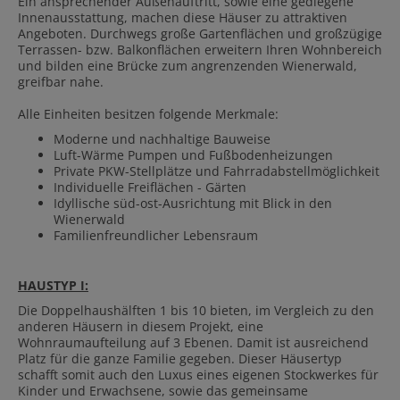
Ein ansprechender Außenauftritt, sowie eine gediegene
Innenausstattung, machen diese Häuser zu attraktiven
Angeboten. Durchwegs große Gartenflächen und großzügige
Terrassen- bzw. Balkonflächen erweitern Ihren Wohnbereich
und bilden eine Brücke zum angrenzenden Wienerwald,
greifbar nahe.
Alle Einheiten besitzen folgende Merkmale:
Moderne und nachhaltige Bauweise
Luft-Wärme Pumpen und Fußbodenheizungen
Private PKW-Stellplätze und Fahrradabstellmöglichkeit
Individuelle Freiflächen - Gärten
Idyllische süd-ost-Ausrichtung mit Blick in den
Wienerwald
Familienfreundlicher Lebensraum
HAUSTYP I:
Die Doppelhaushälften 1 bis 10 bieten, im Vergleich zu den
anderen Häusern in diesem Projekt, eine
Wohnraumaufteilung auf 3 Ebenen. Damit ist ausreichend
Platz für die ganze Familie gegeben. Dieser Häusertyp
schafft somit auch den Luxus eines eigenen Stockwerkes für
Kinder und Erwachsene, sowie das gemeinsame