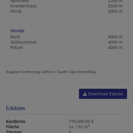
Apotheke
2000 m
Krankenhaus
5500 m
Klinik
3000 m
Sonstige
Bank
4000 m
Geldautomat
4000 m
Polizei
4000 m
Angaben Entfernung Luftlinie / Quelle: OpenStreetMap
Download Expose
Eckdaten
Kaufpreis
770.000,00 €
2
Fläche
ca. 132 m
Zimmer
5