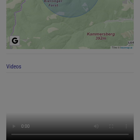
Tiles ©
basemap.at
Videos