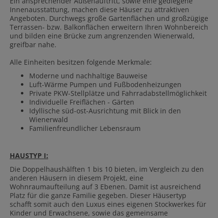
Ein ansprechender Außenauftritt, sowie eine gediegene
Innenausstattung, machen diese Häuser zu attraktiven
Angeboten. Durchwegs große Gartenflächen und großzügige
Terrassen- bzw. Balkonflächen erweitern Ihren Wohnbereich
und bilden eine Brücke zum angrenzenden Wienerwald,
greifbar nahe.
Alle Einheiten besitzen folgende Merkmale:
Moderne und nachhaltige Bauweise
Luft-Wärme Pumpen und Fußbodenheizungen
Private PKW-Stellplätze und Fahrradabstellmöglichkeit
Individuelle Freiflächen - Gärten
Idyllische süd-ost-Ausrichtung mit Blick in den
Wienerwald
Familienfreundlicher Lebensraum
HAUSTYP I:
Die Doppelhaushälften 1 bis 10 bieten, im Vergleich zu den
anderen Häusern in diesem Projekt, eine
Wohnraumaufteilung auf 3 Ebenen. Damit ist ausreichend
Platz für die ganze Familie gegeben. Dieser Häusertyp
schafft somit auch den Luxus eines eigenen Stockwerkes für
Kinder und Erwachsene, sowie das gemeinsame