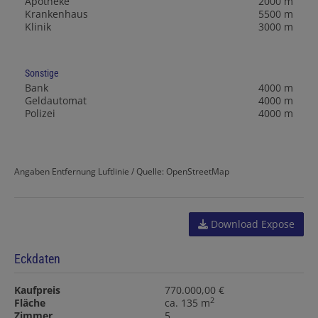
Apotheke
2000 m
Krankenhaus
5500 m
Klinik
3000 m
Sonstige
Bank
4000 m
Geldautomat
4000 m
Polizei
4000 m
Angaben Entfernung Luftlinie / Quelle: OpenStreetMap
Download Expose
Eckdaten
Kaufpreis
770.000,00 €
2
Fläche
ca. 135 m
Zimmer
5