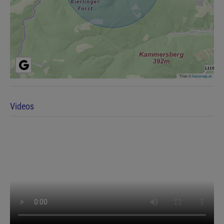
Tiles ©
basemap.at
Videos