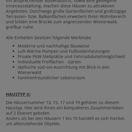
Ein ansprechender Außenauftritt, sowie eine gediegene
Innenausstattung, machen diese Häuser zu attraktiven
Angeboten. Durchwegs große Gartenflächen und großzügige
Terrassen- bzw. Balkonflächen erweitern Ihren Wohnbereich
und bilden eine Brücke zum angrenzenden Wienerwald,
greifbar nahe.
Alle Einheiten besitzen folgende Merkmale:
Moderne und nachhaltige Bauweise
Luft-Wärme Pumpen und Fußbodenheizungen
Private PKW-Stellplätze und Fahrradabstellmöglichkeit
Individuelle Freiflächen - Gärten
Idyllische süd-ost-Ausrichtung mit Blick in den
Wienerwald
Familienfreundlicher Lebensraum
HAUSTYP II:
Die Häusernummer 13, 15, 17 und 19 gehören zu diesem
Haustyp. Hier wird Ihnen ein kompakteres Zusammenleben
auf 2 Ebenen geboten.
Anders als bei den Häusern 1 bis 10 handelt es sich hierbei,
um alleinstehende Objekte.