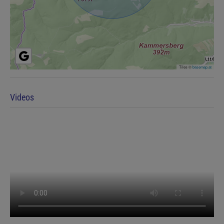
Tiles ©
basemap.at
Videos