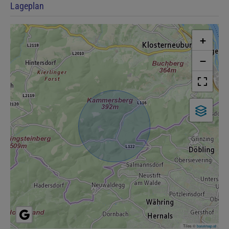
Lageplan
+
−
Tiles ©
basemap.at