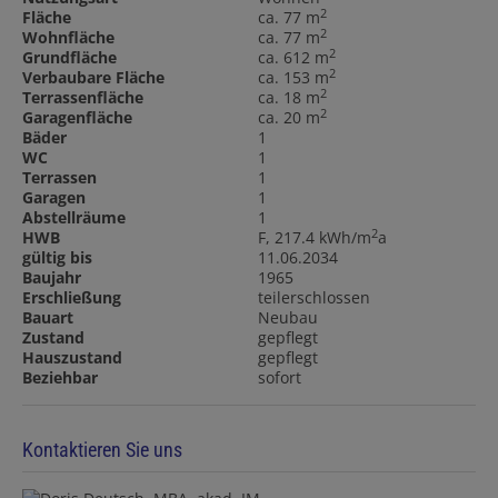
2
Fläche
ca. 77 m
2
Wohnfläche
ca. 77 m
2
Grundfläche
ca. 612 m
2
Verbaubare Fläche
ca. 153 m
2
Terrassenfläche
ca. 18 m
2
Garagenfläche
ca. 20 m
Bäder
1
WC
1
Terrassen
1
Garagen
1
Abstellräume
1
2
HWB
F, 217.4 kWh/m
a
gültig bis
11.06.2034
Baujahr
1965
Erschließung
teilerschlossen
Bauart
Neubau
Zustand
gepflegt
Hauszustand
gepflegt
Beziehbar
sofort
Kontaktieren Sie uns