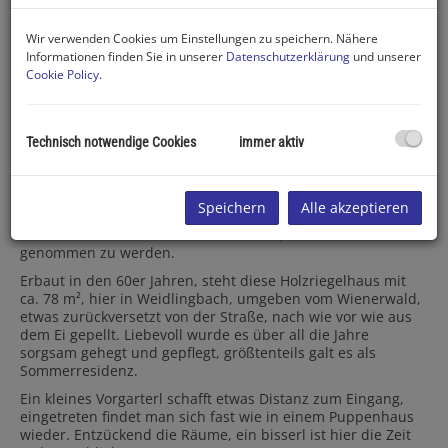
Wir verwenden Cookies um Einstellungen zu speichern. Nähere
Informationen finden Sie in unserer
Datenschutzerklärung
und unserer
Cookie Policy
.
Technisch notwendige Cookies
immer aktiv
Beschreibung
Speichern
Alle akzeptieren
Dieses putzige kleine Häuschen in gutem Zustand mit einem
traumhaften Garten wartet nur darauf, von Ihnen in Besitz
genommen zu werden.
Erbaut in den 60er Jahren, steht diese Holzriegelhaus mit
ca. 78 m², hier in Weidlingbach, umgeben vom Wienerwald,
etwas zurückversetzt von der Straße, nach wie vor wie aus
dem Ei gepellt. Liebevoll wurde es über all die Jahre
sorgsam gehegt und gepflegt, größtenteils galt es als
Sommerresidenz.
Ein kleines Vorgarterl schafft etwas Distanz zum Eingang,
eingetreten findet man sich fast wie in einem Puppenhaus
wieder. Entzückend die Räume, ein bisserl ist hier die Zeit