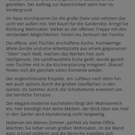
genießen. Der Auftrag zur Natürlichkeit steht hier im
Vordergrund.
Im Haus durchqueren Sie die große Diele und nehmen das
Licht von außen mit. Viel Raum für die Garderobe, bringt Sie
Richtung Wohnsalon. Vorbei an der offenen Treppe mit den
versteckten Möglichkeiten, hinein ins Zentrum der Familie.
Die offene, vom Tischler erschaffene Küche, hochwertige
Miele-Geräte und eine Arbeitsplatte aus einem gegossenen
"Stein" nach Maß, machen das Werken hier zum
Hochgenuss. Die Landhausdiele Eiche geölt, wurde gezielt
vom Tischler mit in die Küchenplanung integriert. Überall
finden sich die gleichen edlen Elemente wieder.
Der angeschlossene Essplatz, ein Luftikus nach oben hin,
wie auch optisch durch die großen Glasflächen in den
Garten. Im Sommer durch die Schiebetüren erweitert um
die herrliche Terrasse.
Der elegant-moderne Kachelofen fängt den Wohnbereich
ein, hier benötigt man keine Medien, der Blick über das Pool
in den Garten wird stundenlang nicht langweilig.
Nebenan ein kleines Zimmer, perfekt als Home-Office.
Möchten Sie lieber einen großen Wohnsalon, ist die Wand
ganz schnell entfernt und die Bereiche ergießen sich