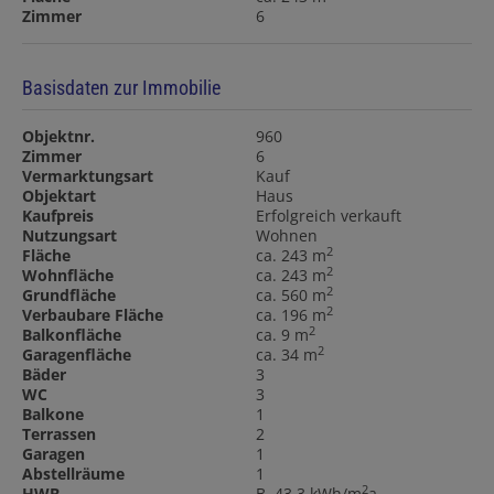
Zimmer
6
Basisdaten zur Immobilie
Objektnr.
960
Zimmer
6
Vermarktungsart
Kauf
Objektart
Haus
Kaufpreis
Erfolgreich verkauft
Nutzungsart
Wohnen
2
Fläche
ca. 243 m
2
Wohnfläche
ca. 243 m
2
Grundfläche
ca. 560 m
2
Verbaubare Fläche
ca. 196 m
2
Balkonfläche
ca. 9 m
2
Garagenfläche
ca. 34 m
Bäder
3
WC
3
Balkone
1
Terrassen
2
Garagen
1
Abstellräume
1
2
HWB
B, 43.3 kWh/m
a