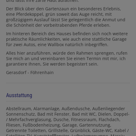
und lässt Ihre zarte Haut aufatmen.
Der Blick über den Gartenzaun ein besonderes Erlebnis,
eine Pferdekoppel, grün soweit das Auge reicht, mit
großzügigem Auslauf lässt Sie gelegentlich die Anmut und
die Schönheit der vorbeitrabenden Pferde erleben.
Im hinteren Bereich des Hauses befinden sich noch weitere
praktische Räumlichkeiten, wie auch eine stattliche Garage
für zwei Autos, eine Wallbox natürlich inbegriffen.
Alles hier anzuführen, würde den Rahmen sprengen, rufen
Sie mich an und vereinbaren Sie einen Termin mit mir, ich
garantiere Ihnen, Sie werden begeistert sein.
Gerasdorf - Föhrenhain
Ausstattung
Abstellraum
Alarmanlage
Außendusche
Außenliegender
Sonnenschutz
Bad mit Fenster
Bad mit WC
Dielen
Doppel-
/ Mehrfachverglasung
Dusche
Fitnessraum
Flachdach
Fliesen
Fußbodenheizung
Garage
Gartennutzung
Getrennte Toiletten
Grillstelle
Grünblick
Gäste-WC
Kabel /
Satelliten-TV
Kunststofffenster
Luftwärmepumpe
Massiv