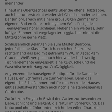
ineinander.
Hinauf ins Obergeschoss geht’s über die offene Holztreppe,
auch hier unterstreicht wieder viel Glas das moderne Leben.
Der Junior-Bereich mit einem großzügigen Zimmer und
eigenem Bad en Suite - mit eigenem WC -, lässt jedes
Teenagerherz höher schlagen. Nebenan ein weiteres, sehr
luftiges Zimmer mit vorgelagerter Loggia, hier nimmt die
Mittagsonne gerne Platz.
Schlussendlich gelangen Sie zum Master Bedroom.
Jedenfalls eine Klasse für sich, erreichen Sie zuerst
rechterhand das Bad mit getrenntem WC. In gedecktem
Grau mit Weiß, verspielt auch hier wieder hochwertig
Tischlerelemente eingespielt, eine XL-Dusche und die
Waschtische mit Hang zur Großzügigkeit.
Angrenzend die hauseigene Boutique für die Dame des
Hauses, ein Schrankraum zum Verlieben. Dann das
eigentliche Schlafzimmer und für den Herrn des Hauses
gibt es selbstverständlich auch noch eine standesgemäße
Garderobe.
Zurück zum Erdgeschoß wird der Garten zur besonderen
Liebe, schlicht und elegant, die Natur im Vordergrund. Das
Naturpool ohne Chlor unterstreicht den edlen Charakter