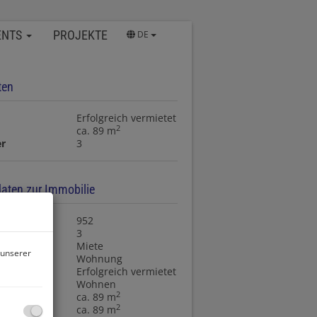
ENTS
PROJEKTE
DE
ten
Erfolgreich vermietet
2
ca. 89 m
r
3
aten zur Immobilie
nr.
952
r
3
rktungsart
Miete
 unserer
art
Wohnung
Erfolgreich vermietet
ngsart
Wohnen
2
ca. 89 m
2
läche
ca. 89 m