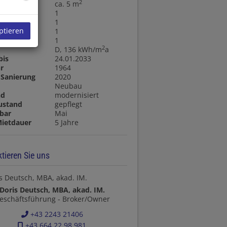
2
fläche
ca. 5 m
1
1
ptieren
1
llräume
1
2
D, 136 kWh/m
a
bis
24.01.2033
r
1964
 Sanierung
2020
t
Neubau
nd
modernisiert
ustand
gepflegt
bar
Mai
Mietdauer
5 Jahre
tieren Sie uns
Doris Deutsch, MBA, akad. IM.
eschäftsführung - Broker/Owner
+43 2243 21406
+43 664 22 98 981