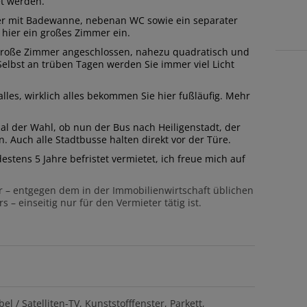
et werden.
er mit Badewanne, nebenan WC sowie ein separater
h hier ein großes Zimmer ein.
 große Zimmer angeschlossen, nahezu quadratisch und
elbst an trüben Tagen werden Sie immer viel Licht
 alles, wirklich alles bekommen Sie hier fußläufig. Mehr
ual der Wahl, ob nun der Bus nach Heiligenstadt, der
n. Auch alle Stadtbusse halten direkt vor der Türe.
stens 5 Jahre befristet vermietet, ich freue mich auf
er – entgegen dem in der Immobilienwirtschaft üblichen
– einseitig nur für den Vermieter tätig ist.
bel / Satelliten-TV
Kunststofffenster
Parkett