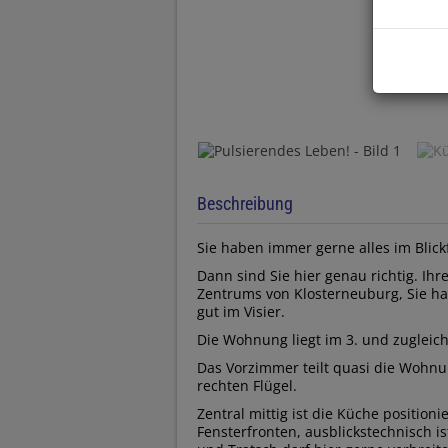
Beschreibung
Sie haben immer gerne alles im Blick
Dann sind Sie hier genau richtig. Ih
Zentrums von Klosterneuburg, Sie ha
gut im Visier.
Die Wohnung liegt im 3. und zugleic
Das Vorzimmer teilt quasi die Wohnun
rechten Flügel.
Zentral mittig ist die Küche position
Fensterfronten, ausblickstechnisch i