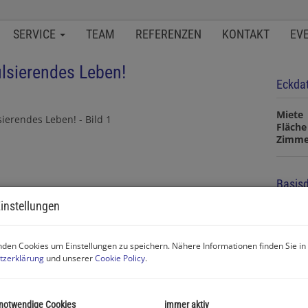
SERVICE
TEAM
REFERENZEN
KONTAKT
EV
ulsierendes Leben!
Eckda
Miete
Fläche
Zimme
Basisd
instellungen
Objekt
Zimme
Verma
den Cookies um Einstellungen zu speichern. Nähere Informationen finden Sie in
Objekt
tzerklärung
und unserer
Cookie Policy
.
Miete
Nutzu
Fläche
Wohnf
 notwendige Cookies
immer aktiv