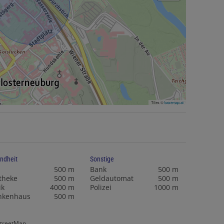
Tiles ©
basemap.at
ndheit
Sonstige
500 m
Bank
500 m
theke
500 m
Geldautomat
500 m
ik
4000 m
Polizei
1000 m
nkenhaus
500 m
StreetMap