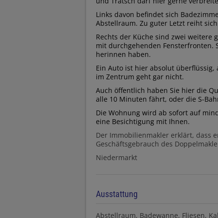
und Tratsch darf hier gerne verbreit
Links davon befindet sich Badezimm
Abstellraum. Zu guter Letzt reiht sic
Rechts der Küche sind zwei weitere
mit durchgehenden Fensterfronten. S
herinnen haben.
Ein Auto ist hier absolut überflüssig,
im Zentrum geht gar nicht.
Auch öffentlich haben Sie hier die Q
alle 10 Minuten fährt, oder die S-Bah
Die Wohnung wird ab sofort auf minde
eine Besichtigung mit Ihnen.
Der Immobilienmakler erklärt, dass 
Geschäftsgebrauch des Doppelmaklers 
Niedermarkt
Ausstattung
Abstellraum
Badewanne
Fliesen
Ka