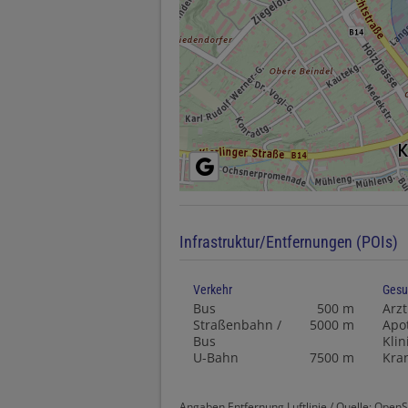
Infrastruktur/Entfernungen (POIs)
Verkehr
Gesu
Bus
500 m
Arzt
Straßenbahn /
5000 m
Apo
Bus
Klin
U-Bahn
7500 m
Kra
Angaben Entfernung Luftlinie / Quelle: Open