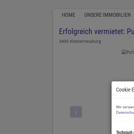
HOME
UNSERE IMMOBILIEN
Erfolgreich vermietet: P
3400 Klosterneuburg
Cookie E
Wir verwen
Datenschu
Technisch