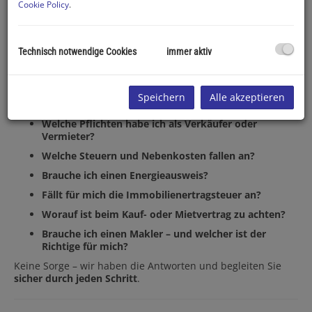
Cookie Policy
.
Ihre Fragen – unsere Antworten
Technisch notwendige Cookies
immer aktiv
Der Verkauf oder die Vermietung eines Hauses, einer
Wohnung oder eines Grundstücks stellt viele Eigentümer vor
Herausforderungen:
Speichern
Alle akzeptieren
Wieviel ist meine Immobilie wert?
Welche Pflichten habe ich als Verkäufer oder
Vermieter?
Welche Steuern und Nebenkosten fallen an?
Brauche ich einen Energieausweis?
Fällt für mich die Immobilienertragsteuer an?
Worauf ist beim Kauf- oder Mietvertrag zu achten?
Brauche ich einen Makler – und welcher ist der
Richtige für mich?
Keine Sorge – wir haben die Antworten und begleiten Sie
sicher durch jeden Schritt
.