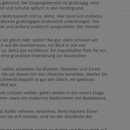
 getrennt. Der Eingangsbereich ist großzügig, eine
tel und Schuhe optisch in den Hintergrund.
n Wohnbereich mit ca. 40m2. Hier lässt sich mühelos
nklusive großzügigen Essbereich unterbringen. Die
tet und äußerst praktisch ausgestattet. Vier Fenster
Sie gleich oder später? Na gut, dann schauen wir
 auf die Dachterrasse, mit Blick in alle vier
ca. 34m2 par excellence. Ein traumhafter Platz für ein
 eine grandiose Erweiterung zur klassischen
n selbst, schenken Sie Blumen, Oleander und Co ein
Sie um diesen Ort des Lifestyles beneiden. Werfen Sie
schmeckt doppelt so gut wie üblich, ein gewisses
lbst aus.
lt schlafen wollen, geht’s wieder in die untere Etage.
Zimmer sowie ein modernes Badezimmer mit Badewanne,
d, Koffer nehmen, einziehen, Party machen! Einen
nn Sie sich beeilen, sind Sie der Glückliche der
ohnung persönlich zeigen zu dürfen und freue mich auf