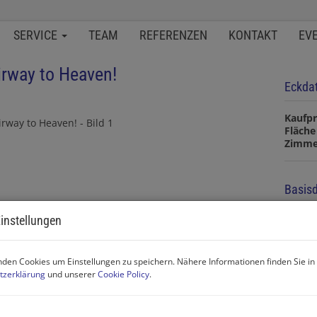
SERVICE
TEAM
REFERENZEN
KONTAKT
EV
airway to Heaven!
Eckda
Kaufpr
Fläche
Zimme
Basisd
instellungen
Objekt
Zimme
Verma
Objekt
den Cookies um Einstellungen zu speichern. Nähere Informationen finden Sie in
Kaufpr
tzerklärung
und unserer
Cookie Policy
.
Nutzu
Fläche
Wohnf