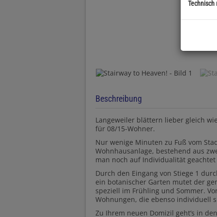
Technisch
Beschreibung
Langeweiler blättern lieber gleich wi
für 08/15-Wohner.
Nur wenige Minuten zu Fuß vom Stadtp
Wohnhausanlage, bestehend aus zwei T
man noch auf Individualität geachtet
Durch den Eingang von Stiege 1 durch
ein botanischer Garten mutet der g
speziell im Frühling und Sommer. Von
Wohnungen, die ebenso individuell s
Zu Ihrem neuen Domizil geht’s in de