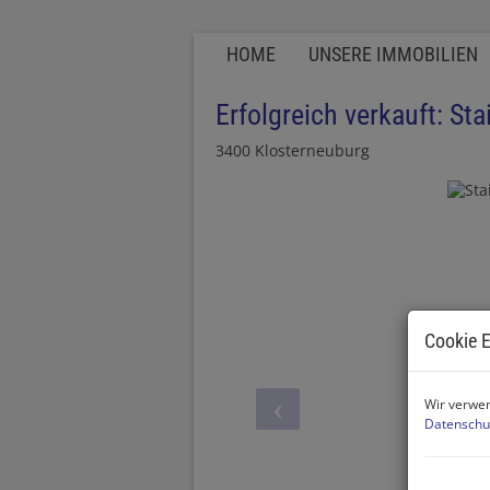
HOME
UNSERE IMMOBILIEN
Erfolgreich verkauft: St
3400 Klosterneuburg
Cookie E
Wir verwen
Datenschu