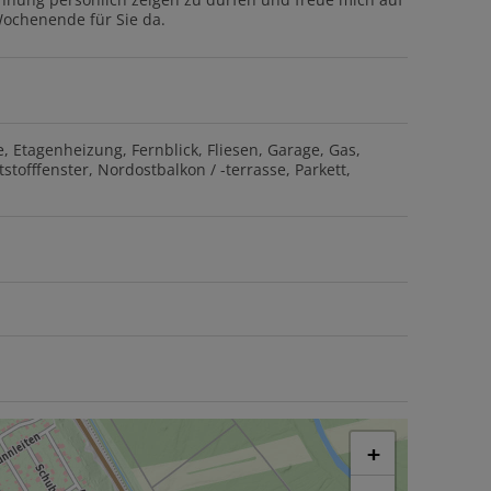
Wochenende für Sie da.
e
Etagenheizung
Fernblick
Fliesen
Garage
Gas
stofffenster
Nordostbalkon / -terrasse
Parkett
+