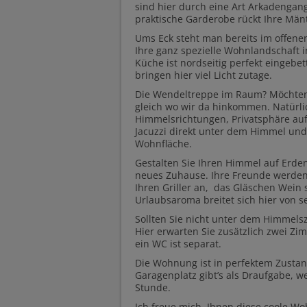
sind hier durch eine Art Arkadengang
praktische Garderobe rückt Ihre Män
Ums Eck steht man bereits im offene
Ihre ganz spezielle Wohnlandschaft i
Küche ist nordseitig perfekt eingebet
bringen hier viel Licht zutage.
Die Wendeltreppe im Raum? Möchten 
gleich wo wir da hinkommen. Natürlich
Himmelsrichtungen, Privatsphäre auf 
Jacuzzi direkt unter dem Himmel und
Wohnfläche.
Gestalten Sie Ihren Himmel auf Erde
neues Zuhause. Ihre Freunde werden 
Ihren Griller an, das Gläschen Wein 
Urlaubsaroma breitet sich hier von se
Sollten Sie nicht unter dem Himmelsze
Hier erwarten Sie zusätzlich zwei 
ein WC ist separat.
Die Wohnung ist in perfektem Zustan
Garagenplatz gibt’s als Draufgabe, we
Stunde.
Ich freue mich, Ihnen diese coole W