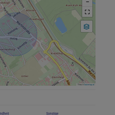
−
Tiles ©
basemap.at
ndheit
Sonstige