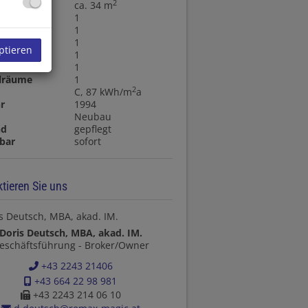
2
senfläche
ca. 34 m
1
1
sen
1
ptieren
1
en
1
llräume
1
2
C, 87 kWh/m
a
r
1994
t
Neubau
nd
gepflegt
bar
sofort
tieren Sie uns
Doris Deutsch, MBA, akad. IM.
eschäftsführung - Broker/Owner
+43 2243 21406
+43 664 22 98 981
+43 2243 214 06 10